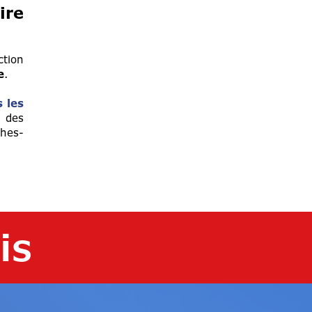
ire
ction
e
.
 les
s des
ches-
is