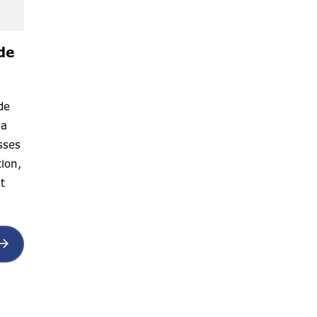
de
de
la
sses
ion,
t