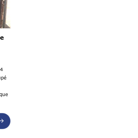
de
x4
upé
 que