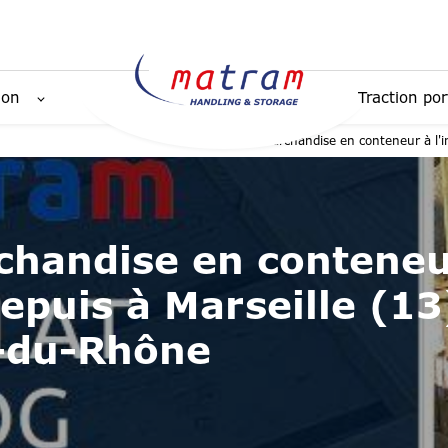
ion
Traction por
Transport de marchandise en conteneur à l'i
chandise en contene
depuis à Marseille (13
-du-Rhône