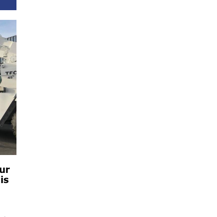
ur
is