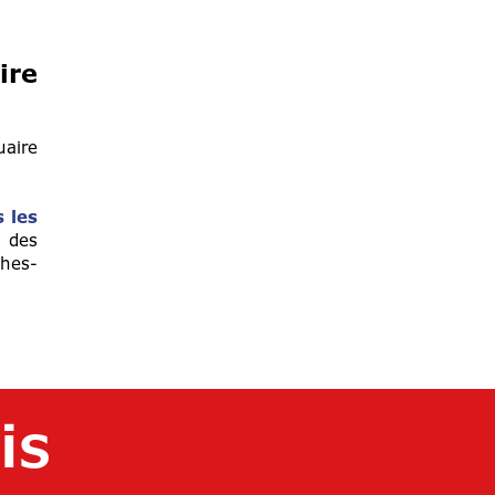
ire
uaire
 les
s des
ches-
is