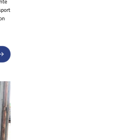
nte
sport
ion